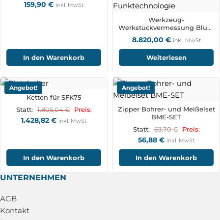
159,90
€
inkl. MwSt
Werkzeug-
Werkstückvermessung Blum
TC62RC und ZX-Speed BRC-
8.820,00
€
inkl. MwSt
Funktechnologie
In den Warenkorb
Weiterlesen
Angebot!
Angebot!
Ketten für SFK75
Zipper Bohrer- und Meißelset
1.805,04
€
Statt:
Preis:
BME-SET
1.428,82
€
inkl. MwSt
63,70
€
Statt:
Preis:
56,88
€
inkl. MwSt
In den Warenkorb
In den Warenkorb
UNTERNEHMEN
AGB
Kontakt