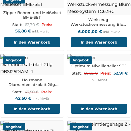
Zipper Bohrer- und Meißelset
BME-SET
Werkzeug-
Werkstückvermessung Blum
63,70
€
Statt:
Preis:
Mess-System TC62RC
56,88
€
6.000,00
€
inkl. MwSt
inkl. MwSt
In den Warenkorb
In den Warenkorb
Angebot!
Angebot!
Optimum Nivellierteller SE 1
52,91
€
59,26
€
Statt:
Preis:
Holzmann
inkl. MwSt
Diamantersatzblatt 2tlg.
DBS125DIAM
47,50
€
Statt:
Preis:
42,50
€
inkl. MwSt
In den Warenkorb
In den Warenkorb
Angebot!
Angebot!