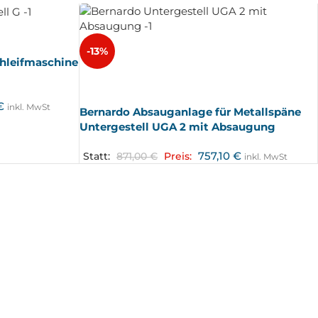
-13%
chleifmaschine
SOLD
OUT
€
inkl. MwSt
Bernardo Absauganlage für Metallspäne
Untergestell UGA 2 mit Absaugung
757,10
€
Statt:
871,00
€
Preis:
inkl. MwSt