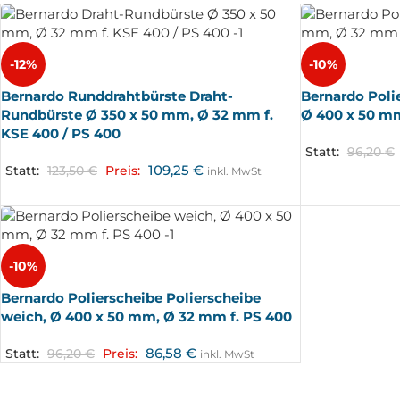
-12%
-10%
Bernardo Runddrahtbürste Draht-
Bernardo Polie
Rundbürste Ø 350 x 50 mm, Ø 32 mm f.
Ø 400 x 50 mm
KSE 400 / PS 400
Statt:
96,20
€
109,25
€
Statt:
123,50
€
Preis:
inkl. MwSt
-10%
Bernardo Polierscheibe Polierscheibe
weich, Ø 400 x 50 mm, Ø 32 mm f. PS 400
86,58
€
Statt:
96,20
€
Preis:
inkl. MwSt