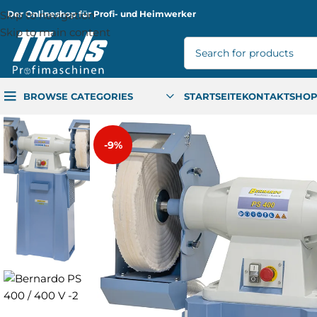
Skip to navigation
Der Onlineshop für Profi- und Heimwerker
Skip to main content
BROWSE CATEGORIES
STARTSEITE
KONTAKT
SHO
-9%