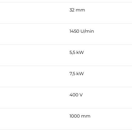
32 mm
1450 U/min
5,5 kW
7,5 kW
400 V
1000 mm