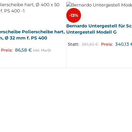
-13%
Bernardo Untergestell für S
rscheibe Polierscheibe hart,
Untergestell Modell G
, Ø 32 mm f. PS 400
340,13
Statt:
391,30
€
Preis:
86,58
€
Preis:
inkl. MwSt