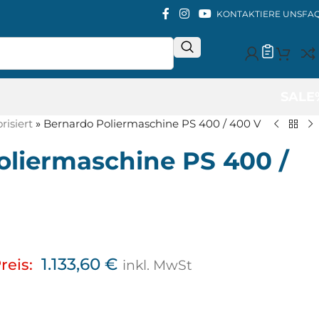
KONTAKTIERE UNS
FA
SALE
isiert
»
Bernardo Poliermaschine PS 400 / 400 V
oliermaschine PS 400 /
1.133,60
€
reis:
inkl. MwSt