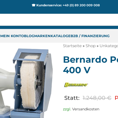
☎ Kundenservice:
+49 (0) 89 200 009 008
P
MEIN KONTO
BLOG
MARKEN
KATALOGE
B2B / FINANZIERUNG
Startseite
»
Shop
»
Unkategor
Bernardo P
400 V
Statt:
1.248,00
€
P
zzgl.
Versandkosten