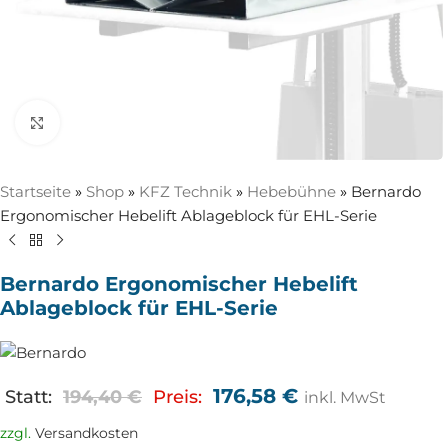
Zum Vergrößern anklicken
Startseite
»
Shop
»
KFZ Technik
»
Hebebühne
»
Bernardo
Ergonomischer Hebelift Ablageblock für EHL-Serie
Bernardo Ergonomischer Hebelift
Ablageblock für EHL-Serie
176,58
€
Statt:
194,40
€
Preis:
inkl. MwSt
zzgl.
Versandkosten