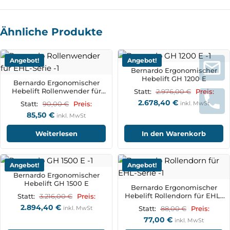
Ähnliche Produkte
Angebot!
Angebot!
Bernardo Ergonomischer
Hebelift GH 1200 E
Bernardo Ergonomischer
Hebelift Rollenwender für
2.976,00
€
Statt:
Preis:
EHL-Serie
2.678,40
€
90,00
€
inkl. MwSt
Statt:
Preis:
85,50
€
inkl. MwSt
Weiterlesen
In den Warenkorb
Angebot!
Angebot!
Bernardo Ergonomischer
Hebelift GH 1500 E
Bernardo Ergonomischer
Hebelift Rollendorn für EHL-
3.216,00
€
Statt:
Preis:
Serie
2.894,40
€
inkl. MwSt
88,00
€
Statt:
Preis:
77,00
€
inkl. MwSt