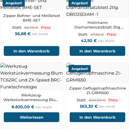
Angebot!
Angebot!
Zipper Bohrer- und Meißelset
BME-SET
Holzmann
Diamantersatzblatt 2tlg.
63,70
€
Statt:
Preis:
DBS125DIAM
56,88
€
inkl. MwSt
47,50
€
Statt:
Preis:
42,50
€
inkl. MwSt
In den Warenkorb
In den Warenkorb
Angebot!
Zipper Geflügelrupfmaschine
ZI-GRM1650
Werkzeug-
Werkstückvermessung Blum
602,00
€
Statt:
Preis:
TC62RC und ZX-Speed BRC-
563,30
€
8.820,00
€
inkl. MwSt
inkl. MwSt
Funktechnologie
Weiterlesen
In den Warenkorb