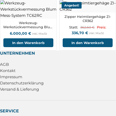
Angebot!
Zipper Heimtiergehäge ZI-
CR362
Werkzeug-
Werkstückvermessung Blum
362,60
€
Statt:
Preis:
Mess-System TC62RC
336,70
€
6.000,00
€
inkl. MwSt
inkl. MwSt
In den Warenkorb
In den Warenkorb
UNTERNEHMEN
AGB
Kontakt
Impressum
Datenschutzerklärung
Versand & Lieferung
SERVICE