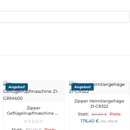
Angebot!
Angebot!
Zipper Heimtiergehäge
ZI-CR322
Zipper
Geflügelrupfmaschine ZI-
Statt:
201,60
€
Preis:
GRM400
176,40
€
inkl. MwSt
Statt:
350,00
€
Preis: