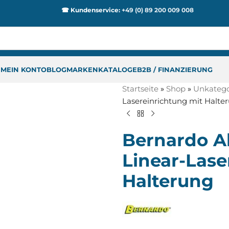
☎ Kundenservice:
+49 (0) 89 200 009 008
P
MEIN KONTO
BLOG
MARKEN
KATALOGE
B2B / FINANZIERUNG
Startseite
»
Shop
»
Unkategor
Lasereinrichtung mit Halte
Bernardo A
Linear-Lase
Halterung