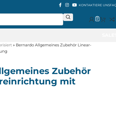
KONTAKTIERE UNS
FA
SALE
isiert
»
Bernardo Allgemeines Zubehör Linear-
rung
llgemeines Zubehör
reinrichtung mit