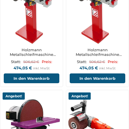
Holzmann
Holzmann
Metallschleifmaschine
Metallschleifmaschine
MSM100NEO_230V
MSM100NEO_400V
506,62
€
506,62
€
Statt:
Preis:
Statt:
Preis:
474,05
€
474,05
€
inkl. MwSt
inkl. MwSt
In den Warenkorb
In den Warenkorb
Angebot!
Angebot!