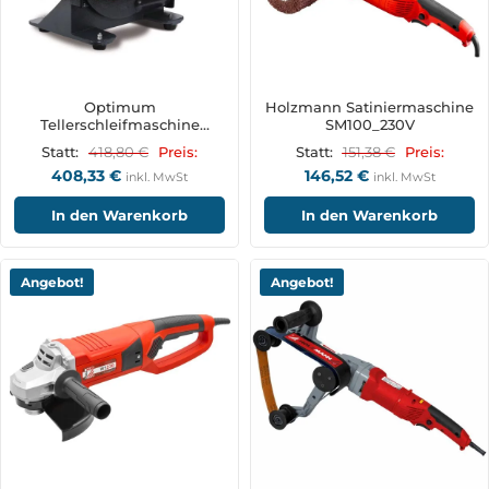
Optimum
Holzmann Satiniermaschine
Tellerschleifmaschine
SM100_230V
OPTIgrind TS 305
418,80
€
151,38
€
Statt:
Preis:
Statt:
Preis:
408,33
€
146,52
€
inkl. MwSt
inkl. MwSt
In den Warenkorb
In den Warenkorb
Angebot!
Angebot!