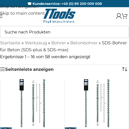
☎ Kundenservice:
+49 (0) 89 200 009 008
Skip to navigation
Skip to main content
Startseite
»
Werkzeug
»
Bohrer
»
Betonbohrer
»
SDS-Bohrer
für Beton (SDS-plus & SDS-max)
Ergebnisse 1 – 16 von 58 werden angezeigt
Seitenleiste anzeigen