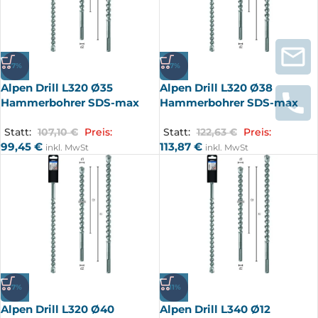
-7%
-7%
Alpen Drill L320 Ø35
Alpen Drill L320 Ø38
Hammerbohrer SDS-max
Hammerbohrer SDS-max
Statt:
107,10
€
Preis:
Statt:
122,63
€
Preis:
99,45
€
113,87
€
inkl. MwSt
inkl. MwSt
-7%
-11%
Alpen Drill L320 Ø40
Alpen Drill L340 Ø12