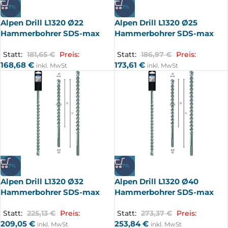
-7%
-7%
Alpen Drill L1320 Ø22
Alpen Drill L1320 Ø25
Hammerbohrer SDS-max
Hammerbohrer SDS-max
Statt:
181,65
€
Preis:
Statt:
186,97
€
Preis:
168,68
€
173,61
€
inkl. MwSt
inkl. MwSt
-7%
-7%
Alpen Drill L1320 Ø32
Alpen Drill L1320 Ø40
Hammerbohrer SDS-max
Hammerbohrer SDS-max
Statt:
225,13
€
Preis:
Statt:
273,37
€
Preis:
209,05
€
253,84
€
inkl. MwSt
inkl. MwSt