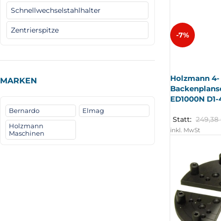
Schnellwechselstahlhalter
Zentrierspitze
-7%
AUSV
ERKA
UFT
Holzmann 4-
MARKEN
Backenplansc
ED1000N D1-
Bernardo
Elmag
Statt:
249,38
Holzmann
inkl. MwSt
Maschinen