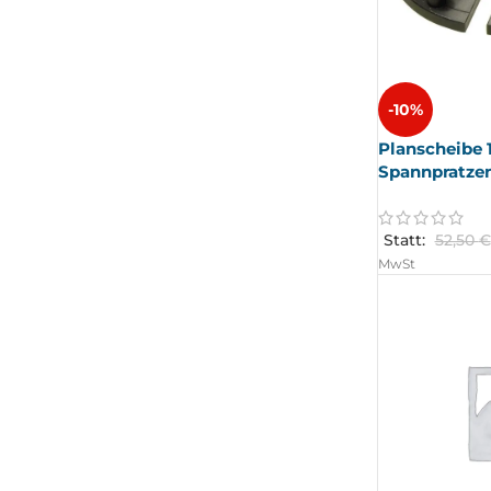
-10%
Planscheibe 1
Spannpratze
Statt:
52,50
€
MwSt