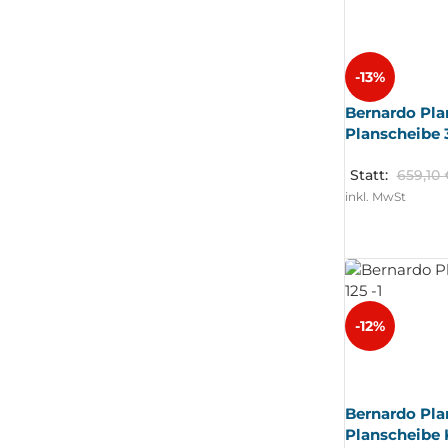
-13%
Bernardo Pla
Planscheibe 
Statt:
659,10
inkl. MwSt
-12%
AUSV
ERKA
UFT
Bernardo Pla
Planscheibe 