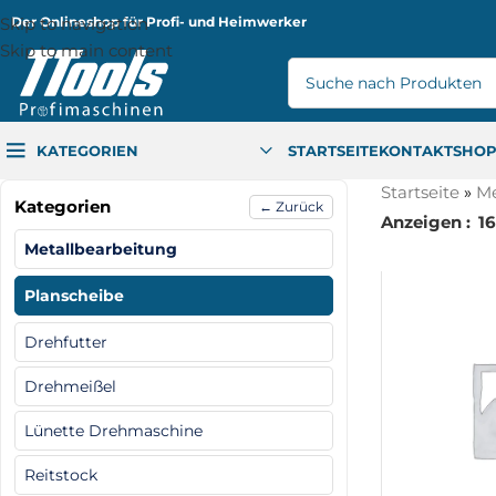
Skip to navigation
Der Onlineshop für Profi- und Heimwerker
Skip to main content
KATEGORIEN
STARTSEITE
KONTAKT
SHO
Startseite
»
Me
Kategorien
← Zurück
Anzeigen
16
Metallbearbeitung
Planscheibe
Drehfutter
Drehmeißel
Lünette Drehmaschine
Reitstock