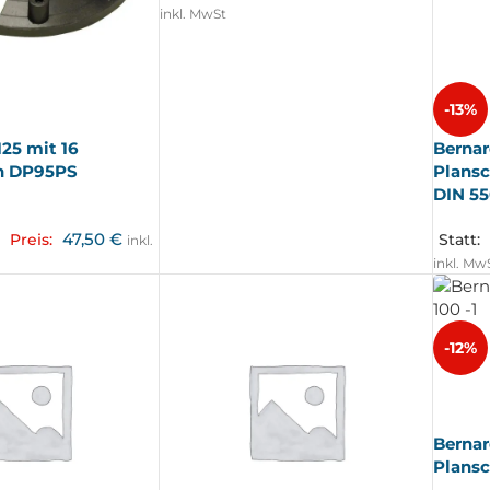
inkl. MwSt
-13%
25 mit 16
Bernar
n DP95PS
Plansc
DIN 5
47,50
€
Preis:
Statt:
inkl.
inkl. Mw
-12%
AUSV
ERKA
UFT
Bernar
Plansc