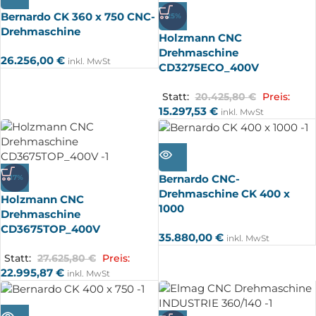
UFT
Bernardo CK 360 x 750 CNC-
-25%
Drehmaschine
Holzmann CNC
Drehmaschine
26.256,00
€
inkl. MwSt
CD3275ECO_400V
Statt:
20.425,80
€
Preis:
15.297,53
€
inkl. MwSt
AUSV
ERKA
UFT
Bernardo CNC-
-17%
Drehmaschine CK 400 x
Holzmann CNC
1000
Drehmaschine
CD3675TOP_400V
35.880,00
€
inkl. MwSt
Statt:
27.625,80
€
Preis:
22.995,87
€
inkl. MwSt
AUSV
ERKA