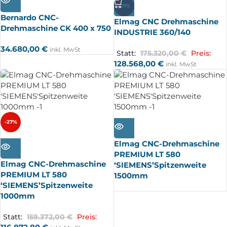
UFT
-27%
Bernardo CNC-
Elmag CNC Drehmaschine
Drehmaschine CK 400 x 750
INDUSTRIE 360/140
34.680,00
€
inkl. MwSt
Statt:
175.320,00
€
Preis:
128.568,00
€
inkl. MwSt
AUSV
-27%
ERKA
UFT
AUSV
Elmag CNC-Drehmaschine
ERKA
UFT
PREMIUM LT 580
Elmag CNC-Drehmaschine
‘SIEMENS’Spitzenweite
PREMIUM LT 580
1500mm
‘SIEMENS’Spitzenweite
1000mm
Statt:
159.372,00
€
Preis: