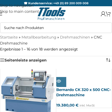
☎ Kundenservice:
+49 (0) 89 200 009 008
Skip to navigation
Skip to main content
Startseite
»
Metallbearbeitung
»
Drehmaschinen
»
CNC
Drehmaschine
Ergebnisse 1 – 16 von 18 werden angezeigt
Seitenleiste anzeigen
AUSV
ERKA
UFT
Bernardo CK 320 x 500 CNC-
Drehmaschine
19.380,00
€
inkl. MwSt