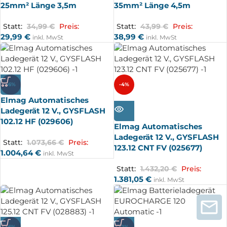
25mm² Länge 3,5m
35mm² Länge 4,5m
Statt:
34,99
€
Preis:
Statt:
43,99
€
Preis:
29,99
€
38,99
€
inkl. MwSt
inkl. MwSt
-6%
-4%
Elmag Automatisches
AUSV
ERKA
Ladegerät 12 V., GYSFLASH
UFT
102.12 HF (029606)
Elmag Automatisches
Ladegerät 12 V., GYSFLASH
Statt:
1.073,66
€
Preis:
123.12 CNT FV (025677)
1.004,64
€
inkl. MwSt
Statt:
1.432,20
€
Preis:
1.381,05
€
inkl. MwSt
-6%
-2%