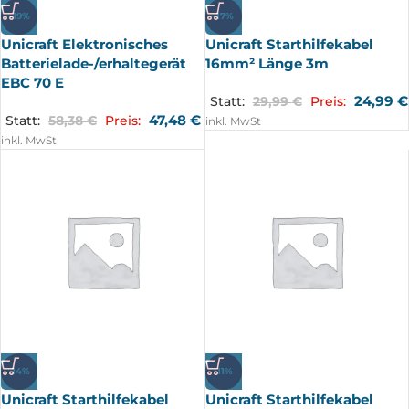
-19%
-17%
Unicraft Elektronisches
Unicraft Starthilfekabel
Batterielade-/erhaltegerät
16mm² Länge 3m
EBC 70 E
24,99
€
Statt:
29,99
€
Preis:
47,48
€
Statt:
58,38
€
Preis:
inkl. MwSt
inkl. MwSt
-14%
-11%
Unicraft Starthilfekabel
Unicraft Starthilfekabel