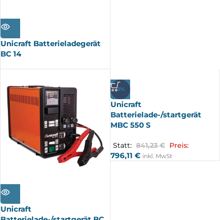
AUSV
ERKA
UFT
Unicraft Batterieladegerät
BC 14
-5%
Unicraft
Batterielade-/startgerät
MBC 550 S
Statt:
841,23
€
Preis:
796,11
€
inkl. MwSt
AUSV
ERKA
UFT
Unicraft
Batterielade-/startgerät BC