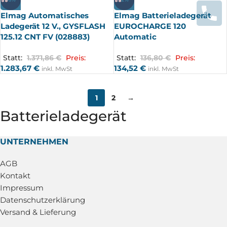
Elmag Automatisches
Elmag Batterieladegerät
Ladegerät 12 V., GYSFLASH
EUROCHARGE 120
125.12 CNT FV (028883)
Automatic
Statt:
1.371,86
€
Preis:
Statt:
136,80
€
Preis:
1.283,67
€
134,52
€
inkl. MwSt
inkl. MwSt
1
2
→
Batterieladegerät
UNTERNEHMEN
AGB
Kontakt
Impressum
Datenschutzerklärung
Versand & Lieferung