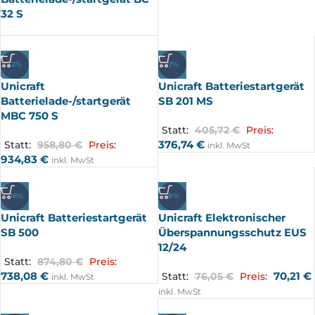
32 S
-2%
-7%
Unicraft
Unicraft Batteriestartgerät
Batterielade-/startgerät
SB 201 MS
MBC 750 S
Statt:
405,72
€
Preis:
376,74
€
Statt:
958,80
€
Preis:
inkl. MwSt
934,83
€
inkl. MwSt
-16%
-8%
Unicraft Batteriestartgerät
Unicraft Elektronischer
SB 500
Überspannungsschutz EUS
12/24
Statt:
874,80
€
Preis:
738,08
€
70,21
€
Statt:
76,05
€
Preis:
inkl. MwSt
inkl. MwSt