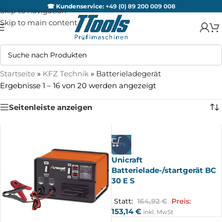
☎ Kundenservice:
+49 (0) 89 200 009 008
Skip to navigation
Skip to main content
Startseite
»
KFZ Technik
»
Batterieladegerät
Ergebnisse 1 – 16 von 20 werden angezeigt
Seitenleiste anzeigen
-7%
Unicraft
Batterielade-/startgerät BC
30 E S
Statt:
164,92
€
Preis:
153,14
€
inkl. MwSt