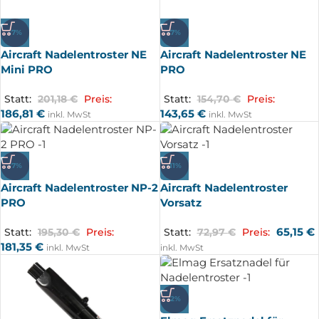
-7%
-7%
Aircraft Nadelentroster NE
Aircraft Nadelentroster NE
Mini PRO
PRO
Statt:
201,18
€
Preis:
Statt:
154,70
€
Preis:
186,81
€
143,65
€
inkl. MwSt
inkl. MwSt
-7%
-11%
Aircraft Nadelentroster NP-2
Aircraft Nadelentroster
PRO
Vorsatz
65,15
€
Statt:
195,30
€
Preis:
Statt:
72,97
€
Preis:
181,35
€
inkl. MwSt
inkl. MwSt
-2%