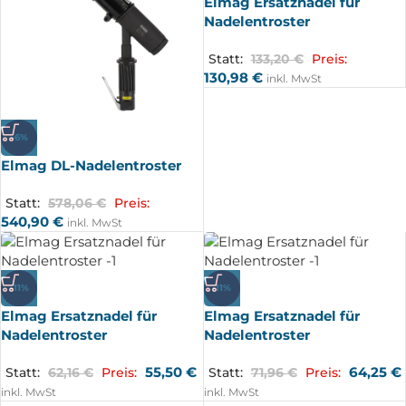
Elmag Ersatznadel für
Nadelentroster
Statt:
133,20
€
Preis:
130,98
€
inkl. MwSt
-6%
Elmag DL-Nadelentroster
Statt:
578,06
€
Preis:
540,90
€
inkl. MwSt
-11%
-11%
Elmag Ersatznadel für
Elmag Ersatznadel für
Nadelentroster
Nadelentroster
55,50
€
64,25
€
Statt:
62,16
€
Preis:
Statt:
71,96
€
Preis:
inkl. MwSt
inkl. MwSt