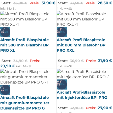
31,90
€
28,50
€
Statt:
36,90
€
Preis:
Statt:
33,50
€
Preis:
inkl. MwSt
inkl. MwSt
-14%
-14%
Aircraft Profi-Blaspistole
Aircraft Profi-Blaspistole
mit 500 mm Blasrohr BP
mit 800 mm Blasrohr BP
PRO XL
PRO XXL
31,90
€
Statt:
34,90
€
Preis:
Statt:
36,90
€
Preis:
29,90
€
inkl. MwSt
inkl. MwSt
-15%
-16%
Aircraft Profi-Blaspistole
Aircraft Profi-Blaspistole
mit Injektordüse BPI PRO
mit gummiummantelter
27,90
€
Düsenspitze BP PRO G
Statt:
32,90
€
Preis: