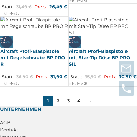
inkl. MwSt
26,49
€
Statt:
31,49
€
Preis:
inkl. MwSt
-14%
-14%
Aircraft Profi-Blaspistole
Aircraft Profi-Blaspistole
mit Regelschraube BP PRO
mit Star-Tip Düse BP PRO
R
SIL
31,90
€
30,90
€
Statt:
36,90
€
Preis:
Statt:
35,90
€
Preis:
inkl. MwSt
inkl. MwSt
1
2
3
4
→
UNTERNEHMEN
AGB
Kontakt